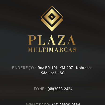
ENDEREÇO.:
Rua BR-101, KM-207 - Kobrasol -
São José - SC
FONE:
(48)3058-2424
WHATSAPP:
(48) 98820-0584