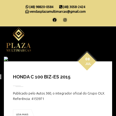
(48) 98820-0584
(48) 3058-2424
vendasplazamultimarcas@gmail.com
08
JUL
HONDA C 100 BIZ-ES 2015
Publicado pelo Autos 360, o integrador oficial do Grupo OLX.
Referência: 4153971
LEIA MAIS