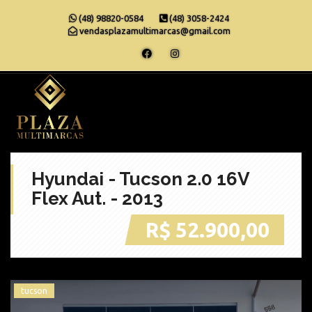
(48) 98820-0584
(48) 3058-2424
vendasplazamultimarcas@gmail.com
Hyundai - Tucson 2.0 16V
Flex Aut. - 2013
R$ 52.900,00
tucson