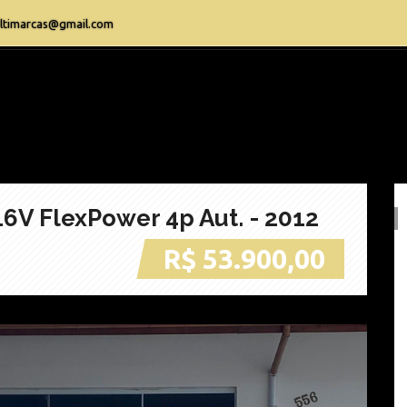
ltimarcas@gmail.com
16V FlexPower 4p Aut. - 2012
R$ 53.900,00