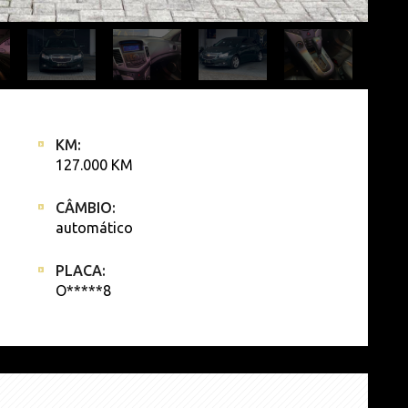
KM:
127.000 KM
CÂMBIO:
automático
PLACA:
O*****8